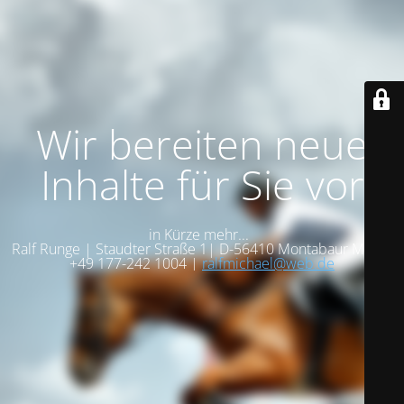
Wir bereiten neue
Inhalte für Sie vor
in Kürze mehr...
Ralf Runge | Staudter Straße 1| D-56410 Montabaur Mobil:
+49 177-242 1004 |
ralfmichael@web.de